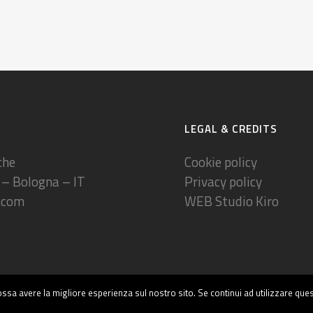
LEGAL & CREDITS
che
Cookie policy
 – Bologna – IT
Privacy policy
.com
WEB
Studio Kiro
ossa avere la migliore esperienza sul nostro sito. Se continui ad utilizzare que
© Copyright MAGI'900 - all right reserved