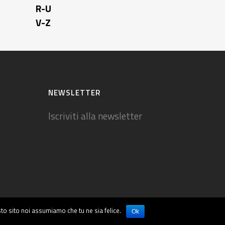
R-U
V-Z
NEWSLETTER
Iscriviti alla newsletter
sto sito noi assumiamo che tu ne sia felice.
Ok