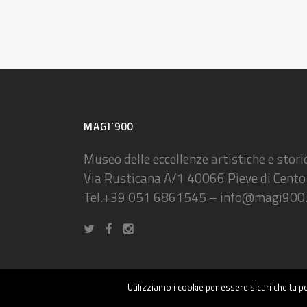
MAGI’900
Museo delle eccellenze artistiche e stori
Via Rusticana A/1 40066 Pieve di Cento
Tel.+39 051 6861545 – info@magi900
Utilizziamo i cookie per essere sicuri che tu p